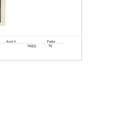
Kort #
Fylke
762[1]
TE