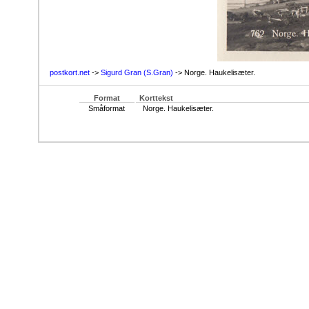
postkort.net
->
Sigurd Gran (S.Gran)
-> Norge. Haukelisæter.
Format
Korttekst
Småformat
Norge. Haukelisæter.