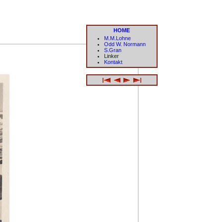
HOME
M.M.Lohne
Odd W. Normann
S.Gran
Linker
Kontakt