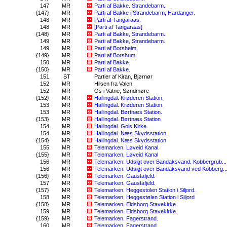
147
MR
Parti af Bakke. Strandebarm.
{147}
MR
Parti af Bakke i Strandebarm, Hardanger.
148
MR
Parti af Tangaraas.
148
MR
[Parti af Tangaraas]
{148}
MR
Parti af Bakke, Strandebarm.
149
MR
Parti af Bakke, Strandebarm.
149
MR
Parti af Borsheim.
{149}
MR
Parti af Borshum.
150
MR
Parti af Bakke.
{150}
MR
Parti af Bakke.
151
ST
Partier af Kiran, Bjørnør
152
MR
Hilsen fra Valen
152
MR
Os i Vatne, Søndmøre
{152}
MR
Hallingdal. Krøderen Station.
153
MR
Hallingdal. Krøderen Station.
153
MR
Hallingdal. Børtnæs Station.
{153}
MR
Hallingdal. Børtnæs Station
154
MR
Hallingdal. Gols Kirke.
154
MR
Hallingdal. Næs Skydsstation.
{154}
MR
Hallingdal. Næs Skydsstation
155
MR
Telemarken. Løveid Kanal.
{155}
MR
Telemarken. Løveid Kanal
156
MR
Telemarken. Udsigt over Bandaksvand. Kobbergrub...
156
MR
Telemarken. Udsigt over Bandaksvand ved Kobberg..
{156}
MR
Telemarken. Gaustafjeld.
157
MR
Telemarken. Gaustafjeld.
{157}
MR
Telemarken. Heggestolen Station i Siljord.
158
MR
Telemarken. Heggestølen Station i Siljord
{158}
MR
Telemarken. Eidsborg Stavekirke.
159
MR
Telemarken. Eidsborg Stavekirke.
{159}
MR
Telemarken. Fagerstrand.
160
MR
Telemarken. Fagerstrand.