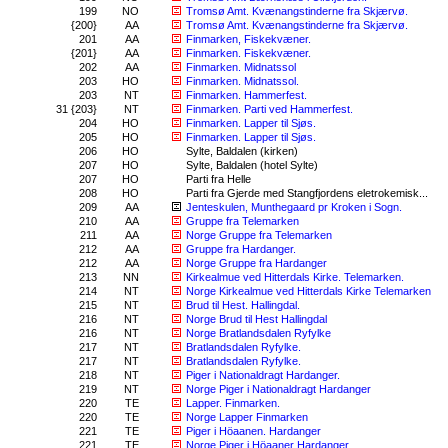
199
NO
Tromsø Amt. Kvænangstinderne fra Skjærvø.
{200}
AA
Tromsø Amt. Kvænangstinderne fra Skjærvø.
201
AA
Finmarken, Fiskekvæner.
{201}
AA
Finmarken. Fiskekvæner.
202
AA
Finmarken. Midnatssol
203
HO
Finmarken. Midnatssol.
203
NT
Finmarken. Hammerfest.
31 {203}
NT
Finmarken. Parti ved Hammerfest.
204
HO
Finmarken. Lapper til Sjøs.
205
HO
Finmarken. Lapper til Sjøs.
206
HO
Sylte, Baldalen (kirken)
207
HO
Sylte, Baldalen (hotel Sylte)
207
HO
Parti fra Helle
208
HO
Parti fra Gjerde med Stangfjordens eletrokemisk...
209
AA
Jenteskulen, Munthegaard pr Kroken i Sogn.
210
AA
Gruppe fra Telemarken
211
AA
Norge Gruppe fra Telemarken
212
AA
Gruppe fra Hardanger.
212
AA
Norge Gruppe fra Hardanger
213
NN
Kirkealmue ved Hitterdals Kirke. Telemarken.
214
NT
Norge Kirkealmue ved Hitterdals Kirke Telemarken
215
NT
Brud til Hest. Hallingdal.
216
NT
Norge Brud til Hest Hallingdal
216
NT
Norge Bratlandsdalen Ryfylke
217
NT
Bratlandsdalen Ryfylke.
217
NT
Bratlandsdalen Ryfylke.
218
NT
Piger i Nationaldragt Hardanger.
219
NT
Norge Piger i Nationaldragt Hardanger
220
TE
Lapper. Finmarken.
220
TE
Norge Lapper Finmarken
221
TE
Piger i Höaanen. Hardanger
221
TE
Norge Piger i Höaaner Hardanger