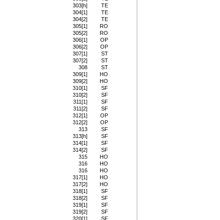
303[h]
TE
304[1]
TE
304[2]
TE
305[1]
RO
305[2]
RO
306[1]
OP
306[2]
OP
307[1]
ST
307[2]
ST
308
ST
309[1]
HO
309[2]
HO
310[1]
SF
310[2]
SF
311[1]
SF
311[2]
SF
312[1]
OP
312[2]
OP
313
SF
313[h]
SF
314[1]
SF
314[2]
SF
315
HO
316
HO
316
HO
317[1]
HO
317[2]
HO
318[1]
SF
318[2]
SF
319[1]
SF
319[2]
SF
320[1]
SF