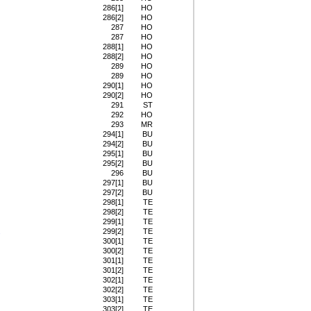
286[1]
HO
286[2]
HO
287
HO
287
HO
288[1]
HO
288[2]
HO
289
HO
289
HO
290[1]
HO
290[2]
HO
291
ST
292
HO
293
MR
294[1]
BU
294[2]
BU
295[1]
BU
295[2]
BU
296
BU
297[1]
BU
297[2]
BU
298[1]
TE
298[2]
TE
299[1]
TE
.
299[2]
TE
300[1]
TE
300[2]
TE
301[1]
TE
301[2]
TE
302[1]
TE
302[2]
TE
303[1]
TE
303[2]
TE