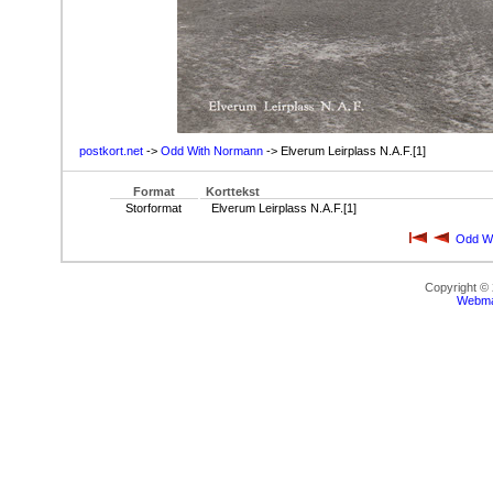
postkort.net
->
Odd With Normann
-> Elverum Leirplass N.A.F.[1]
Format
Korttekst
Storformat
Elverum Leirplass N.A.F.[1]
Odd W
Copyright ©
Webma