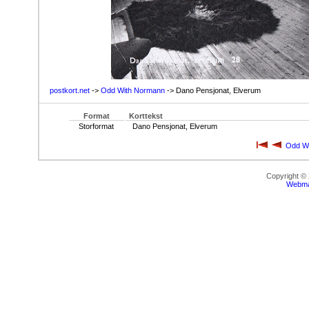
postkort.net
->
Odd With Normann
-> Dano Pensjonat, Elverum
Format
Korttekst
Storformat
Dano Pensjonat, Elverum
Odd W
Copyright ©
Webma