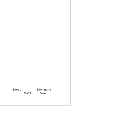
Kort #
Kommune
SV-12
Våler