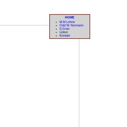
HOME
M.M.Lohne
Odd W. Normann
S.Gran
Linker
Kontakt