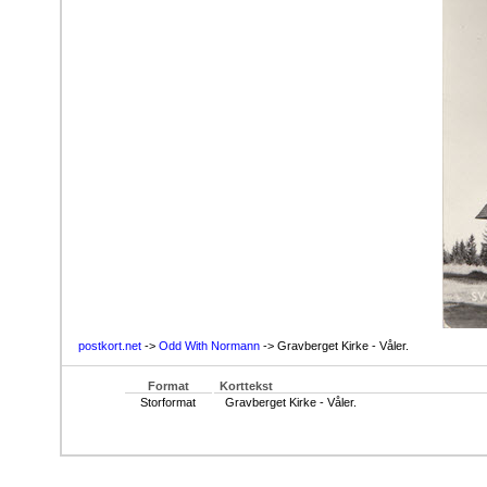
postkort.net
->
Odd With Normann
-> Gravberget Kirke - Våler.
Format
Korttekst
Storformat
Gravberget Kirke - Våler.