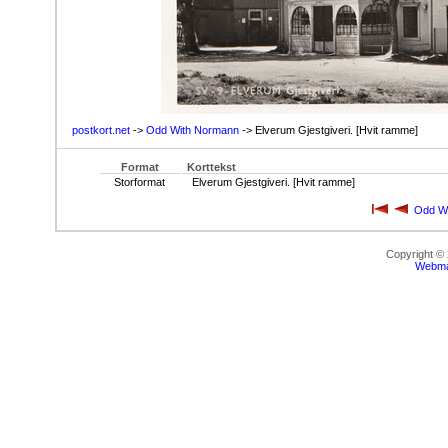
postkort.net
->
Odd With Normann
-> Elverum Gjestgiveri. [Hvit ramme]
Format
Korttekst
Storformat
Elverum Gjestgiveri. [Hvit ramme]
Odd W
Copyright ©
Webma