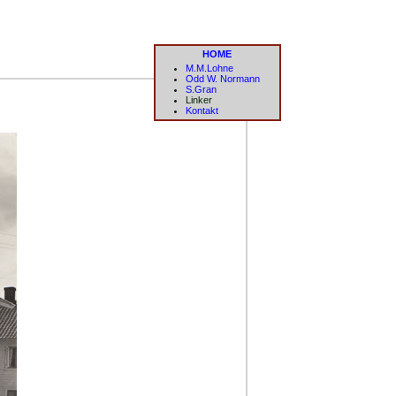
HOME
M.M.Lohne
Odd W. Normann
S.Gran
Linker
Kontakt