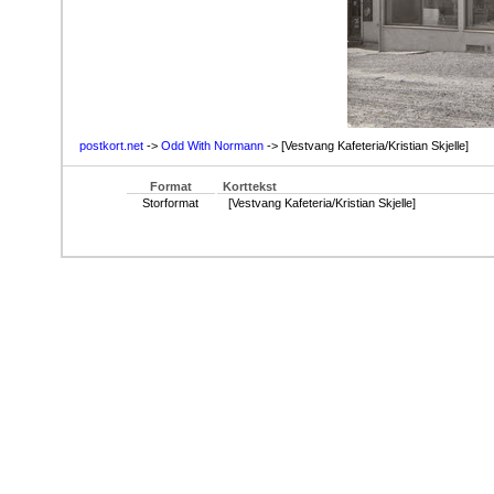
postkort.net
->
Odd With Normann
-> [Vestvang Kafeteria/Kristian Skjelle]
Format
Korttekst
Storformat
[Vestvang Kafeteria/Kristian Skjelle]