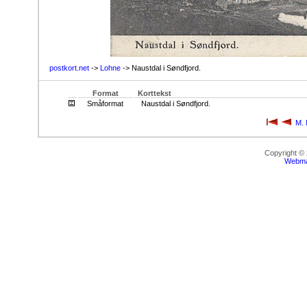
postkort.net
->
Lohne
-> Naustdal i Søndfjord.
Format
Korttekst
Småformat
Naustdal i Søndfjord.
M. 
Copyright ©
Webma