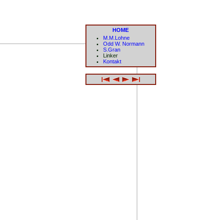
HOME
M.M.Lohne
Odd W. Normann
S.Gran
Linker
Kontakt