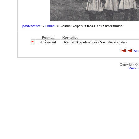
postkort.net
->
Lohne
-> Gamalt Stolpehus fraa Ose i Sætersdalen
Format
Korttekst
Småformat
Gamalt Stolpehus fraa Ose i Sætersdalen
M. 
Copyright ©
Webma