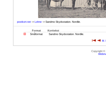
postkort.net
->
Lohne
-> Sandmo Skydsstation. Nordlie.
Format
Korttekst
Småformat
Sandmo Skydsstation. Nordlie.
M. 
Copyright ©
Webma