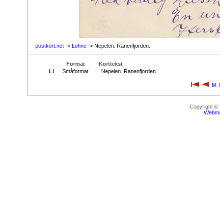
postkort.net
->
Lohne
-> Nepelen. Ranenfjorden.
Format
Korttekst
Småformat
Nepelen. Ranenfjorden.
M. 
Copyright ©
Webma