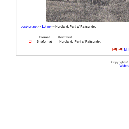
postkort.net
->
Lohne
-> Nordland. Parti af Raftsundet
Format
Korttekst
Småformat
Nordland. Parti af Raftsundet
M. 
Copyright ©
Webma