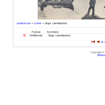
postkort.net
->
Lohne
-> Sogn. Lærdalsøren.
Format
Korttekst
Småformat
Sogn. Lærdalsøren.
M. 
Copyright ©
Webma