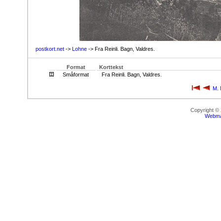
postkort.net
->
Lohne
-> Fra Reinli. Bagn, Valdres.
Format
Korttekst
Småformat
Fra Reinli. Bagn, Valdres.
M. 
Copyright ©
Webma