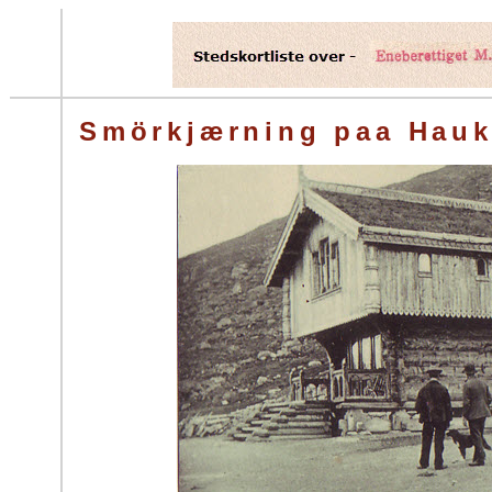
Smörkjærning paa Hauk