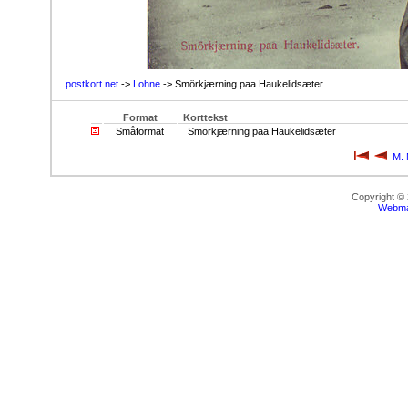
postkort.net
->
Lohne
-> Smörkjærning paa Haukelidsæter
Format
Korttekst
Småformat
Smörkjærning paa Haukelidsæter
M. 
Copyright ©
Webma