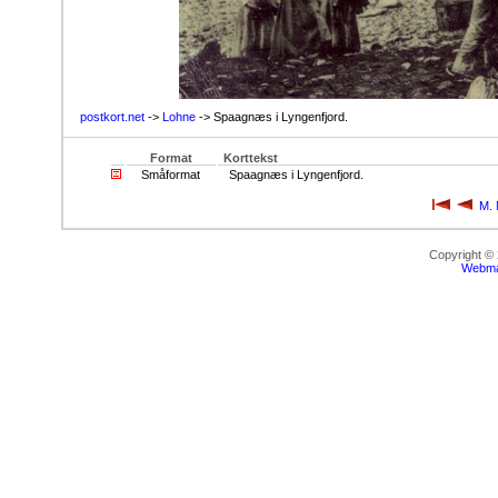
postkort.net
->
Lohne
-> Spaagnæs i Lyngenfjord.
Format
Korttekst
Småformat
Spaagnæs i Lyngenfjord.
M. 
Copyright ©
Webma