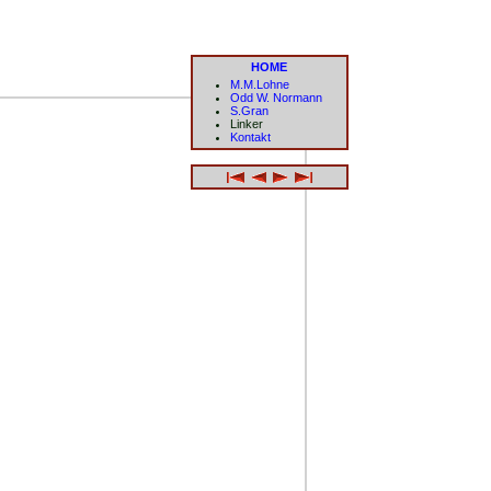
HOME
M.M.Lohne
Odd W. Normann
S.Gran
Linker
Kontakt