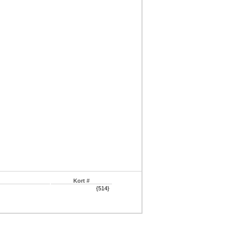
Kort #
{514}