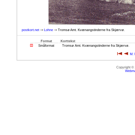
postkort.net
->
Lohne
-> Tromsø Amt. Kvænangstinderne fra Skjærvø.
Format
Korttekst
Småformat
Tromsø Amt. Kvænangstinderne fra Skjærvø.
M. 
Copyright ©
Webma