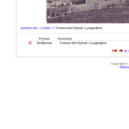
postkort.net
->
Lohne
-> Tromsø Amt Dybvik i Lyngenfjord.
Format
Korttekst
Småformat
Tromsø Amt Dybvik i Lyngenfjord.
M. 
Copyright ©
Webma