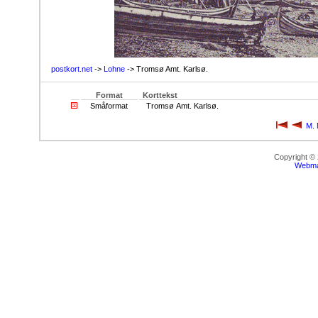
postkort.net
->
Lohne
-> Tromsø Amt. Karlsø.
Format
Korttekst
Småformat
Tromsø Amt. Karlsø.
M. 
Copyright ©
Webma