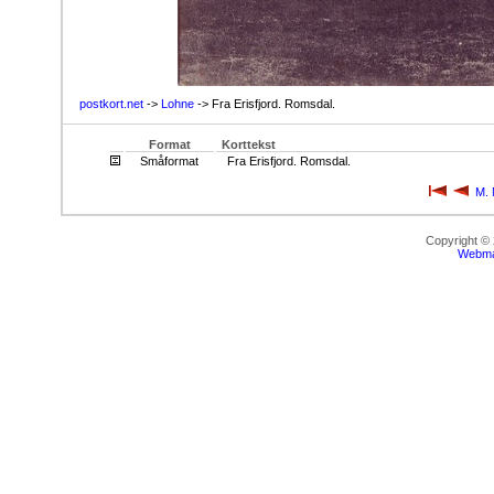
postkort.net
->
Lohne
-> Fra Erisfjord. Romsdal.
Format
Korttekst
Småformat
Fra Erisfjord. Romsdal.
M. 
Copyright ©
Webma