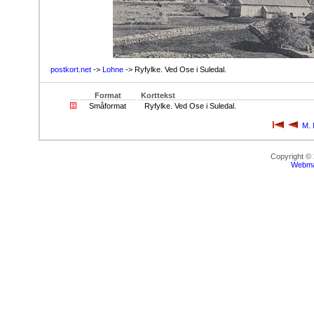
postkort.net
->
Lohne
-> Ryfylke. Ved Ose i Suledal.
Format
Korttekst
Småformat
Ryfylke. Ved Ose i Suledal.
M. 
Copyright ©
Webma