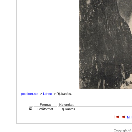
postkort.net
->
Lohne
-> Rjukanfos.
Format
Korttekst
Småformat
Rjukanfos.
M. 
Copyright ©