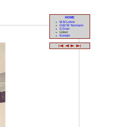
HOME
M.M.Lohne
Odd W. Normann
S.Gran
Linker
Kontakt