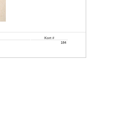
Kort #
184