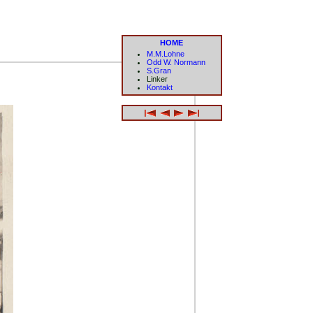
HOME
M.M.Lohne
Odd W. Normann
S.Gran
Linker
Kontakt