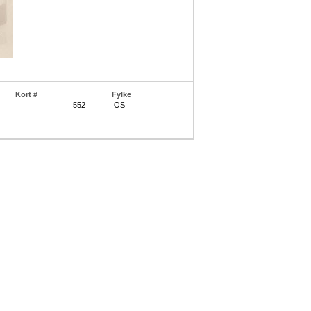
Kort #
Fylke
552
OS