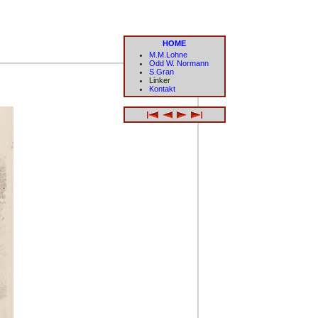
HOME
M.M.Lohne
Odd W. Normann
S.Gran
Linker
Kontakt