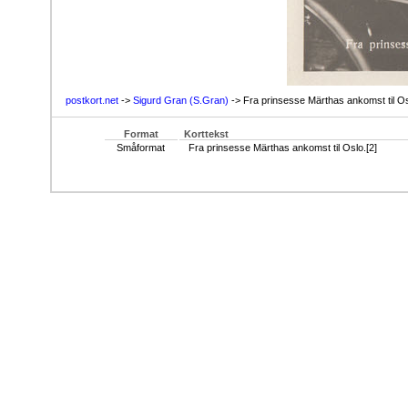
postkort.net
->
Sigurd Gran (S.Gran)
-> Fra prinsesse Märthas ankomst til Os
Format
Korttekst
Småformat
Fra prinsesse Märthas ankomst til Oslo.[2]