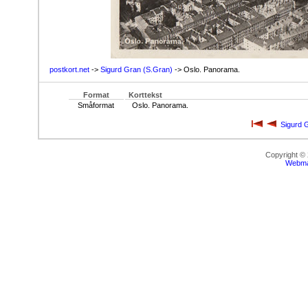
postkort.net
->
Sigurd Gran (S.Gran)
-> Oslo. Panorama.
Format
Korttekst
Småformat
Oslo. Panorama.
Sigurd 
Copyright ©
Webma