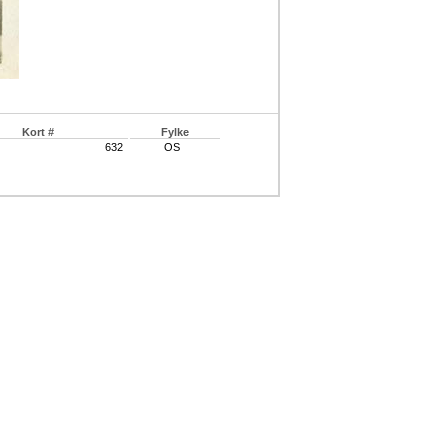
Kort #
Fylke
632
OS