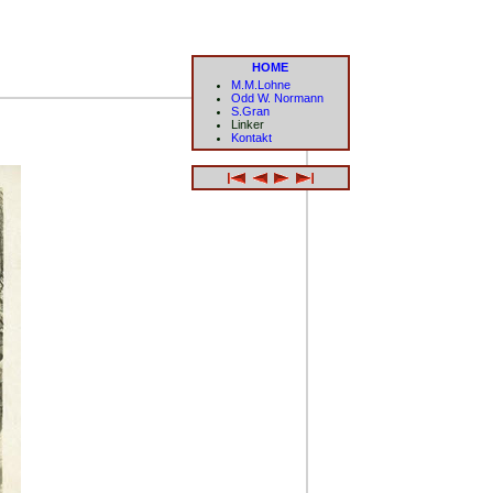
HOME
M.M.Lohne
Odd W. Normann
S.Gran
Linker
Kontakt