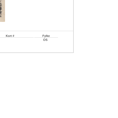
Kort #
Fylke
OS