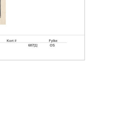
Kort #
Fylke
687[1]
OS