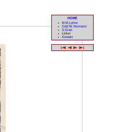
HOME
M.M.Lohne
Odd W. Normann
S.Gran
Linker
Kontakt