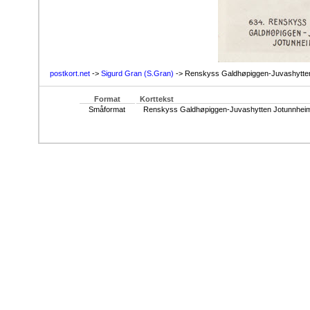
postkort.net
->
Sigurd Gran (S.Gran)
-> Renskyss Galdhøpiggen-Juvashytte
Format
Korttekst
Småformat
Renskyss Galdhøpiggen-Juvashytten Jotunnhei