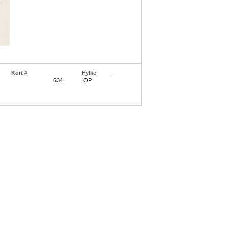
Kort #
Fylke
634
OP