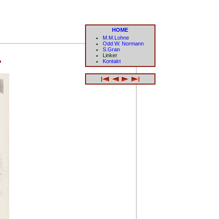
HOME
M.M.Lohne
Odd W. Normann
S.Gran
.
Linker
Kontakt